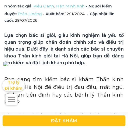
Nhóm tác giả
: 
Kiều Oanh, 
Hán Minh Anh
 - Người kiểm 
duyệt
: 
Thảo Hoàng
 - Xuất bản: 
12/11/2024
- Cập nhật lần 
cuối:
28/07/2026
Lựa chọn bác sĩ giỏi, giàu kinh nghiệm là yếu tố 
quan trọng giúp chẩn đoán chính xác và điều trị 
hiệu quả. Dưới đây là danh sách các bác sĩ chuyên 
khoa Thần kinh giỏi tại Hà Nội, giúp bạn dễ dàng 
tìm kiếm và đặt lịch khám phù hợp.
Bạn đang tìm kiếm bác sĩ khám Thần kinh
Trợ lý

giỏi tại Hà Nội để điều trị đau đầu, mất ngủ,
Đi khám
rối loạn tiền đình hay các bệnh lý Thần kinh
khác?
Việc thăm khám với bác sĩ giàu kinh nghiệm
ĐẶT KHÁM
sẽ giúp chẩn đoán chính xác căn nguyên