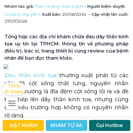
Nhóm tác giả
: 
Thảo Hoàng, 
Kiều Oanh
 - Người kiểm duyệt
: 
Chương Nguyễn
 - Xuất bản: 
20/06/2024
- Cập nhật lần cuối:
27/07/2026
Tổng hợp các địa chỉ khám chữa đau dây thần kinh 
tọa uy tín tại TPHCM: thông tin về phương pháp 
điều trị, bác sĩ, trang thiết bị cùng review của bệnh 
nhân để bạn đọc tham khảo.
Đau thần kinh tọa
thường xuất phát từ các
vấn đề cột sống thắt lưng, nguyên nhân
Trợ lý

thông thường là đĩa đệm cột sống lồi ra và đè
Đi khám
trực tiếp lên dây thần kinh tọa, nhưng cũng
có nhiều trường hợp không có nguyên nhân
rõ ràng.
ĐẶT KHÁM
KHÁM TỪ XA
Gọi Hotline
Bất kể nguyên nhân là gì, người bệnh cũng