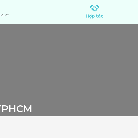
 quát
Hợp tác
 TPHCM