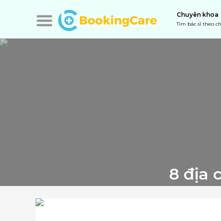
Chuyên khoa
Tìm bác sĩ theo 
8 địa