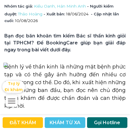
Nhóm tác giả
: 
Kiều Oanh, 
Hán Minh Anh
 - Người kiểm 
duyệt
: 
Thảo Hoàng
 - Xuất bản: 
18/06/2024
- Cập nhật lần 
cuối:
10/08/2026
Bạn đọc băn khoăn tìm kiếm Bác sĩ thần kinh giỏi 
tại TPHCM? Để BookingCare giúp bạn giải đáp 
ngay trong bài viết dưới đây.
Bệnh lý về thần kinh là những mặt bệnh phức
tạp và có thể gây ảnh hưởng đến nhiều cơ
quan trong cơ thể. Do đó, khi xuất hiện những
Trợ lý

Đi khám
triệu chứng ban đầu, bạn đọc nên chủ động
thăm khám để được chẩn đoán và can thiệp
kịp thời.
Do danh sách bác sĩ thần kinh giỏi tại TPHCM
ĐẶT KHÁM
KHÁM TỪ XA
Gọi Hotline
còn rất nhiều thế nên bên cạnh
8 bác sĩ thần