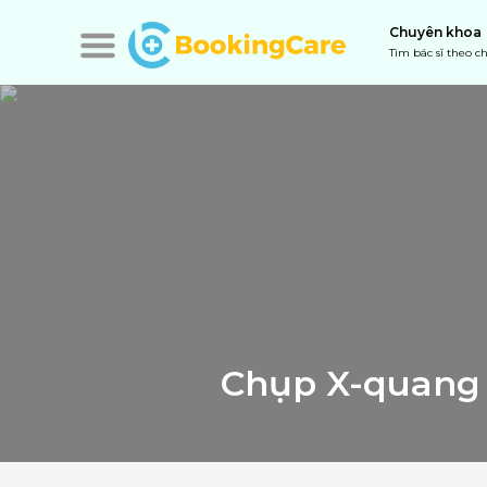
Chuyên khoa
Tìm bác sĩ theo 
Chụp X-quang c