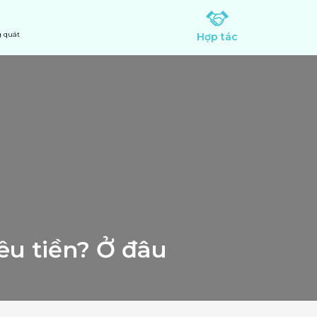
 quát
Hợp tác
u tiền? Ở đâu 