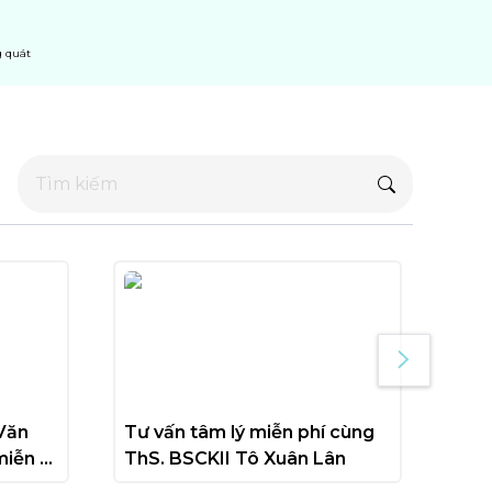
 quát
Văn 
Tư vấn tâm lý miễn phí cùng 
Tư 
iễn 
ThS. BSCKII Tô Xuân Lân
Thạ
Uyê